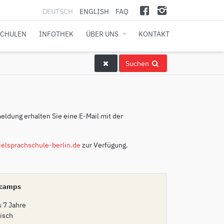
DEUTSCH
ENGLISH
FAQ
SCHULEN
INFOTHEK
ÜBER UNS
KONTAKT
Suchen
meldung erhalten Sie eine E-Mail mit der
elsprachschule-berlin.de
zur Verfügung.
camps
s 7 Jahre
isch