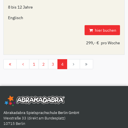
8 bis 12 Jahre
Englisch
hier buchen
299,- € pro Woche
1
2
3
4
Abrakadabra Spielsprachschule Berlin GmbH
Wexstraße 33 (direkt am Bundesplatz)
10715 Berlin